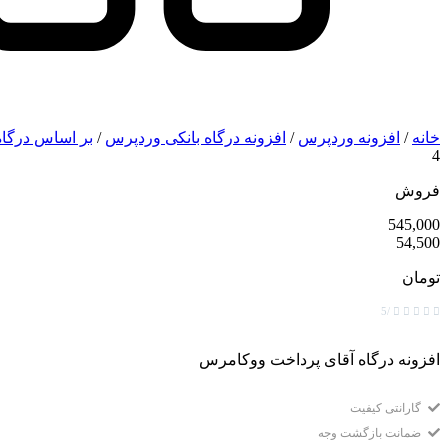
خانه
/
افزونه وردپرس
/
افزونه درگاه بانکی وردپرس
/
بر اساس درگاه
4
فروش
545,000
54,500
تومان
/5





افزونه درگاه آقای پرداخت ووکامرس
گارانتی کیفیت
ضمانت بازگشت وجه