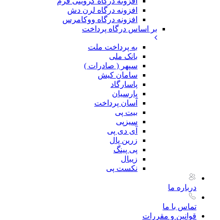
افزونه درگاه گرویتی فرم
افزونه درگاه لرن دش
افزونه درگاه ووکامرس
بر اساس درگاه پرداخت
به پرداخت ملت
بانک ملی
سپهر ( صادرات )
سامان کیش
پاسارگاد
پارسیان
آسان پرداخت
بیت پی
سیزپی
آی دی پی
زرین پال
پی پینگ
زیبال
نکست پی
درباره ما
تماس با ما
قوانین و مقررات