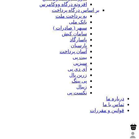
افزونه درگاه ووکامرس
بر اساس درگاه پرداخت
به پرداخت ملت
بانک ملی
سپهر ( صادرات )
سامان کیش
پاسارگاد
پارسیان
آسان پرداخت
بیت پی
سیزپی
آی دی پی
زرین پال
پی پینگ
زیبال
نکست پی
درباره ما
تماس با ما
قوانین و مقررات