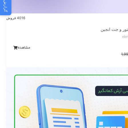
گزارش مشکل
4016 فروش
ور و جت انجین
ele
مشاهده
1,9