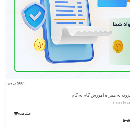
2881 فروش
restrict-c
مشاهده
2,2