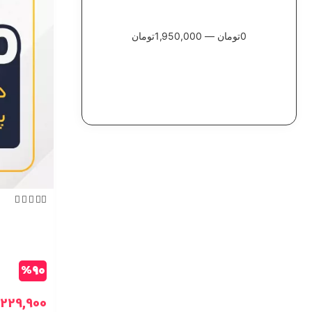
0
تومان
—
1,950,000
تومان
اعمال فیلتر ها





%90
229,900