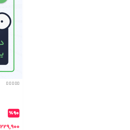





%90
229,900