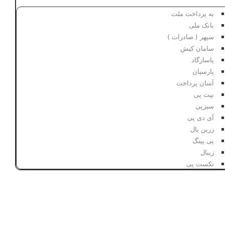
به پرداخت ملت
بانک ملی
سپهر ( صادرات )
سامان کیش
پاسارگاد
پارسیان
آسان پرداخت
بیت پی
سیزپی
آی دی پی
زرین پال
پی پینگ
زیبال
نکست پی