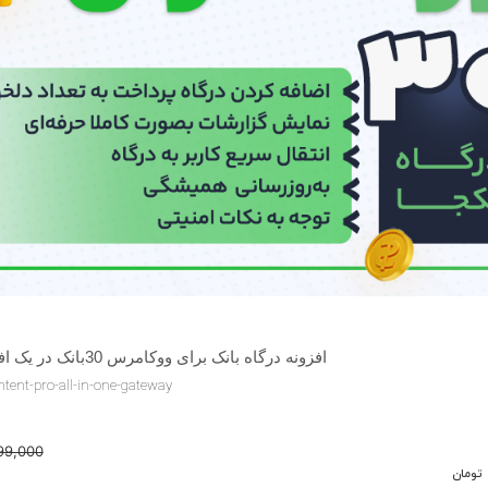
افزونه درگاه بانک برای ووکامرس 30بانک در یک افزونه به همراه آموزش گام به گام
ontent-pro-all-in-one-gateway
99,000
تومان