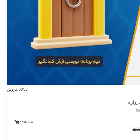
6058 فروش
دروازه
ka
مشاهده
2,2