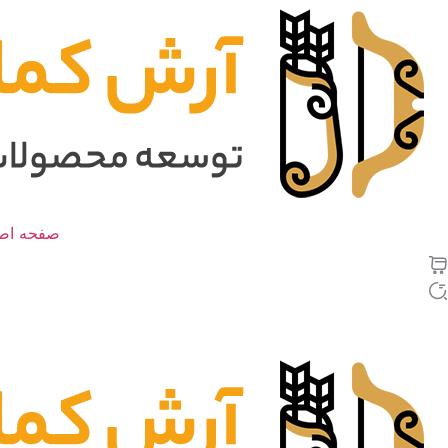
رش
ه
حتوا
صفحه اص