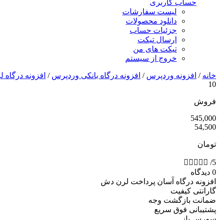
حساب کاربری
لیست سفارشات
دانلود محصولات
جزئیات حساب
ارسال تیکت
تیکت های من
خروج از سیستم
خانه
/
افزونه وردپرس
/
افزونه درگاه بانکی وردپرس
/
افزونه درگاه 
10
فروش
545,000
54,500
تومان





/5
0 دیدگاه
افزونه درگاه آسان پرداخت لرن دش
گارانتی کیفیت
ضمانت بازگشت وجه
پشتیبانی فوق سریع
سورس باز