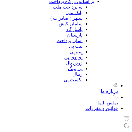
بر اساس درگاه پرداخت
به پرداخت ملت
بانک ملی
سپهر ( صادرات )
سامان کیش
پاسارگاد
پارسیان
آسان پرداخت
بیت پی
سیزپی
آی دی پی
زرین پال
پی پینگ
زیبال
نکست پی
درباره ما
تماس با ما
قوانین و مقررات