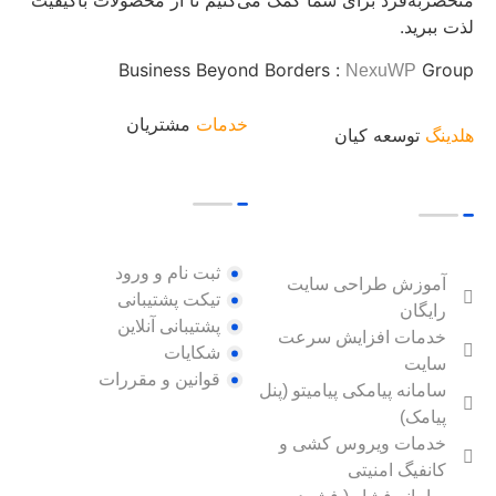
منحصربه‌فرد برای شما کمک می‌کنیم تا از محصولات باکیفیت
لذت ببرید.
Business Beyond Borders :
Group
NexuWP
خدمات
مشتریان
هلدینگ
توسعه کیان
ثبت نام و ورود
آموزش طراحی سایت
تیکت پشتیبانی
رایگان
پشتیبانی آنلاین
خدمات افزایش سرعت
شکایات
سایت
قوانین و مقررات
سامانه پیامکی پیامیتو (پنل
پیامک)
خدمات ویروس کشی و
کانفیگ امنیتی