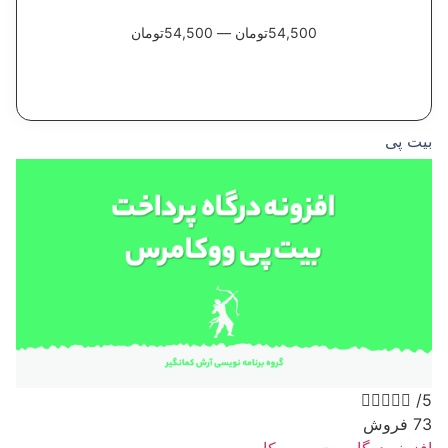
54,500
تومان
—
54,500
تومان
اعمال فیلتر ها
بیت پی





/5
73 فروش
افزونه درگاه بیت پی ووکامرس