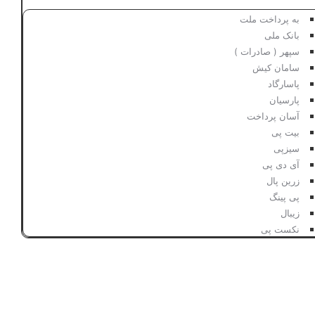
به پرداخت ملت
بانک ملی
سپهر ( صادرات )
سامان کیش
پاسارگاد
پارسیان
آسان پرداخت
بیت پی
سیزپی
آی دی پی
زرین پال
پی پینگ
زیبال
نکست پی