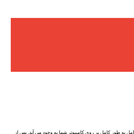
م عامل به طور کامل بر روی کامپیوتر شما به وجود می آید. پس از