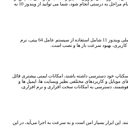
انجام تمام مراحل نصب، نصب اولیه نیز نیاز دارد که شامل تنظیمات شبکه و انجام هرگونه به روز رسانی های لازم به طور کامل باشد. اگر تمام مراحل به درستی انجام شود، شما می توانید از ویندوز 10 به
ویندوز 11 یکی از سریع ترین و قدرتمندترین نسخه های ویندوز است که قابلیت های گسترده ای برای کاربران عزیز وجود دارد. ویژگی های اصلی ویندوز 11 شامل استفاده از سیستم عامل 64 بیتی، نرم
ی کاربری، بهبود سرعت باز ها و نصب است.
توان استفاده کرد تا کاربران به راحتی به منابع دسکتاپ خود دسترسی داشته باشند، امکانات ایمنی بیشتری قائل
 به اینترنت و دسترسی به اپلیکیشن های موبایل و کاربردهای مختلفی نظیر وبسایت ها، ایمیل ها و
ای هوشمند، دسترسی به امکانات سخت افزاری و نرم افزاری،
د. این ابزار بسیار امن است و به سرعت به اجرا می‌آید، در این