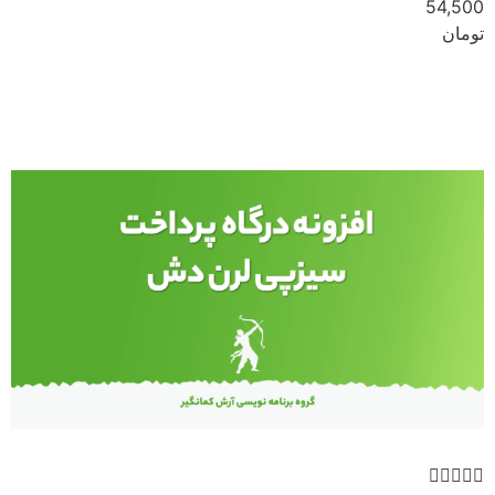
54,500
تومان
مشاهده




